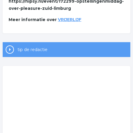
https://hipsy.nl/event/172299-opstellingenmiddag-
over-pleasure-zuid-limburg
Meer informatie over
VRIJERLIJF
tip de redactie