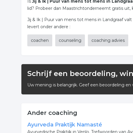
Is
Jij & Ik | Puur van mens tot mens in Landgraa
lid? Probeer dan Maastrichtonderneemt gratis uit, k
Jij & Ik | Puur van mens tot mens in Landgraaf val
levert onder andere :
coachen
counseling
coaching advies
Schrijf een beoordeling, wi
Uw mening is belangrijk. Geef een beoordeling en 
Ander coaching
Ayurveda Praktijk Namasté
Ayurvedische Praktijk in Venlo. Trefwoorden van A