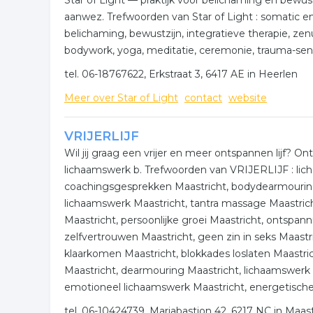
Star of Light — praktijk voor belichaming en bewus
aanwez. Trefwoorden van Star of Light : somatic 
belichaming, bewustzijn, integratieve therapie, zen
bodywork, yoga, meditatie, ceremonie, trauma-sensiti
tel. 06-18767622, Erkstraat 3, 6417 AE in Heerlen
Meer over Star of Light
contact
website
VRIJERLIJF
Wil jij graag een vrijer en meer ontspannen lijf? O
lichaamswerk b. Trefwoorden van VRIJERLIJF : lic
coachingsgesprekken Maastricht, bodydearmouring 
lichaamswerk Maastricht, tantra massage Maastri
Maastricht, persoonlijke groei Maastricht, ontspan
zelfvertrouwen Maastricht, geen zin in seks Maastri
klaarkomen Maastricht, blokkades loslaten Maastrich
Maastricht, dearmouring Maastricht, lichaamswerk 
emotioneel lichaamswerk Maastricht, energetische
tel. 06-10424739, Mariabastion 42, 6217 NC in Maast