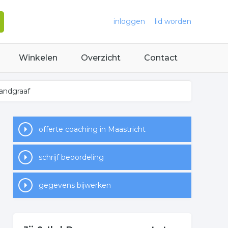
inloggen
lid worden
Winkelen
Overzicht
Contact
Landgraaf
offerte coaching in Maastricht
schrijf beoordeling
gegevens bijwerken