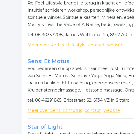
Re-Feel Lifestyle brengt je terug in kracht en liefde
Intuïtief schilderen workshop, persoonlijke ontwik
spirituele winkel, Spirituele kaarten, Mineralen, ede
Metty show, The Value of A Name, bedrijfswelzijn, 
tel. 06-30357208, James Wattstraat 2a, 8912 AR i
Meer over Re-Feel Lifestyle
contact
website
Sensi Et Motus
Voor iedereen die op zoek is naar meer rust, ruimt
van Sensi Et Motus : Sensitive Yoga, Yoga Nidra, E
Trauma healing, EFT coaching, energetische rese
Kruidenstempelmassage, Hotstone massage, Onts
tel. 06-46291865, Ericastraat 62, 6134 VZ in Sittard
Meer over Sensi Et Motus
contact
website
Star of Light