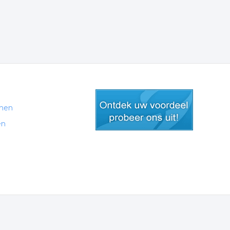
men
en
gratis lid worden