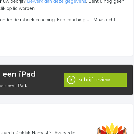
f
uw bedrijf?
Bewerk dan deze gegevens
. Bent u nog geen
lik op lid worden.
t onder de rubriek coaching. Een coaching uit Maastricht
n een iPad
schrijf review
win een iPad.
yurveda Praktijk Namasté : Ayurvedic