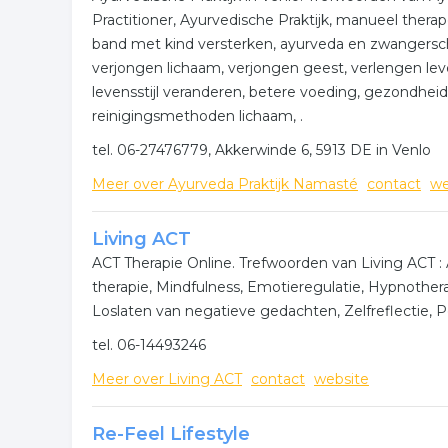
Practitioner, Ayurvedische Praktijk, manueel thera
band met kind versterken, ayurveda en zwangersc
verjongen lichaam, verjongen geest, verlengen le
levensstijl veranderen, betere voeding, gezondhei
reinigingsmethoden lichaam, .
tel. 06-27476779, Akkerwinde 6, 5913 DE in Venlo
Meer over Ayurveda Praktijk Namasté
contact
we
Living ACT
ACT Therapie Online. Trefwoorden van Living ACT : 
therapie, Mindfulness, Emotieregulatie, Hypnother
Loslaten van negatieve gedachten, Zelfreflectie, Per
tel. 06-14493246
Meer over Living ACT
contact
website
Re-Feel Lifestyle