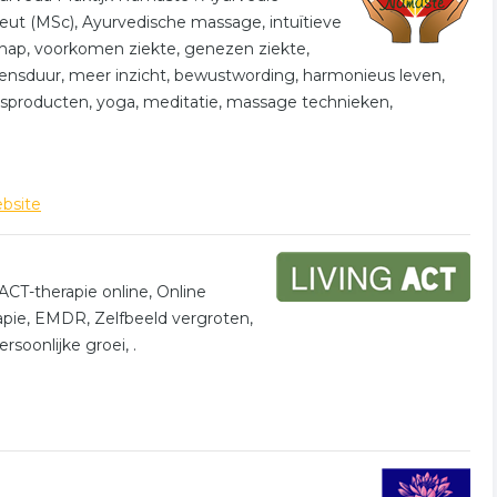
peut (MSc), Ayurvedische massage, intuïtieve
hap, voorkomen ziekte, genezen ziekte,
vensduur, meer inzicht, bewustwording, harmonieus leven,
dsproducten, yoga, meditatie, massage technieken,
bsite
ACT-therapie online, Online
apie, EMDR, Zelfbeeld vergroten,
soonlijke groei, .