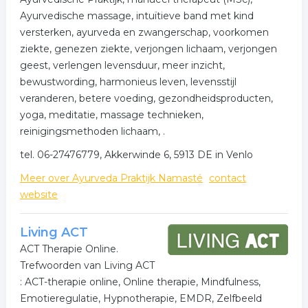
- Tinnitus
Ayurvedische massage, intuïtieve band met kind
- Whiplash
versterken, ayurveda en zwangerschap, voorkomen
ziekte, genezen ziekte, verjongen lichaam, verjongen
- Fibromyalgie
geest, verlengen levensduur, meer inzicht,
bewustwording, harmonieus leven, levensstijl
- Psoriasis
veranderen, betere voeding, gezondheidsproducten,
- Onverklaarbare lichamelijke aandoeningen
yoga, meditatie, massage technieken,
reinigingsmethoden lichaam, .
- Dementie
tel. 06-27476779, Akkerwinde 6, 5913 DE in Venlo
- Mantelzorg problematiek
Meer over Ayurveda Praktijk Namasté
contact
Voor meer informatie kunt u ook onze website
website
raadplegen: www.kompastherapie.com. *All therapies
can be provided in English, please contact me for more
Living ACT
information.
ACT Therapie Online.
*Tous les therapie peuvent être fournis en Français
Trefwoorden van Living ACT
s.v.p.me contacter.
: ACT-therapie online, Online therapie, Mindfulness,
Emotieregulatie, Hypnotherapie, EMDR, Zelfbeeld
*Alle Kursen und Therapieen konnen auch in Deutscher