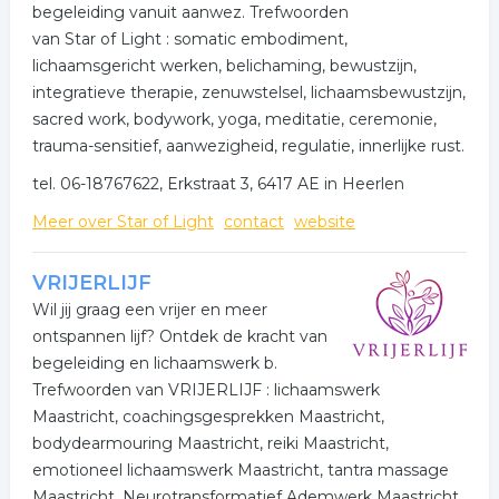
begeleiding vanuit aanwez. Trefwoorden
van Star of Light : somatic embodiment,
lichaamsgericht werken, belichaming, bewustzijn,
integratieve therapie, zenuwstelsel, lichaamsbewustzijn,
sacred work, bodywork, yoga, meditatie, ceremonie,
trauma-sensitief, aanwezigheid, regulatie, innerlijke rust.
tel. 06-18767622, Erkstraat 3, 6417 AE in Heerlen
Meer over Star of Light
contact
website
VRIJERLIJF
Wil jij graag een vrijer en meer
ontspannen lijf? Ontdek de kracht van
begeleiding en lichaamswerk b.
Trefwoorden van VRIJERLIJF : lichaamswerk
Maastricht, coachingsgesprekken Maastricht,
bodydearmouring Maastricht, reiki Maastricht,
emotioneel lichaamswerk Maastricht, tantra massage
Maastricht, Neurotransformatief Ademwerk Maastricht,