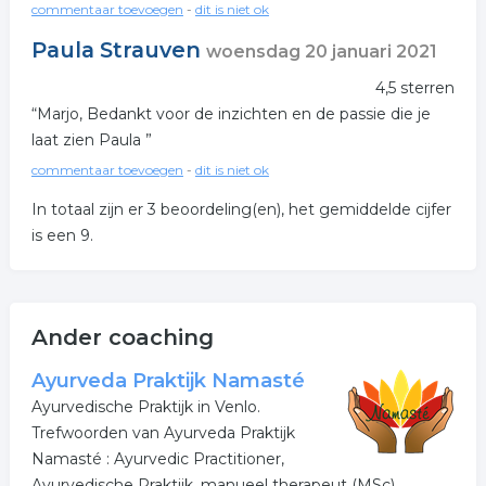
gezette tijden workshops/kennismakingsdagen en
commentaar toevoegen
-
dit is niet ok
(stilte)retraites en mindful wandelingen en natuurkuren
Paula Strauven
woensdag 20 januari 2021
aangeboden. Bij Kompas Therapie en Advies kunt u
terecht met de volgende klachten zoals:
4,5 sterren
“Marjo, Bedankt voor de inzichten en de passie die je
- Onrust
laat zien Paula ”
- Stress en depressieve klachten
commentaar toevoegen
-
dit is niet ok
- Burn-out
In totaal zijn er
3
beoordeling(en), het gemiddelde cijfer
is een
9
.
- Angstklachten
- Rouw- en verliesproblematiek
- Chronische pijnen
Ander coaching
- Nek- en rugklachten
Ayurveda Praktijk Namasté
Ayurvedische Praktijk in Venlo.
- Artrose
Trefwoorden van Ayurveda Praktijk
- Artritis
Namasté : Ayurvedic Practitioner,
Ayurvedische Praktijk, manueel therapeut (MSc),