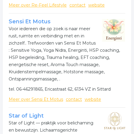
Meer over Re-Feel Lifestyle
contact
website
doorverwijzing van de huisarts (grotendeels) kosten
vergoeding mogelijk door de ziektekostenverzekeraars.
Zie onder "Nieuws" voor meer info.
Sensi Et Motus
Voor iedereen die op zoek is naar meer
"Een gezonde geest in een gezond lichaam": Bij
rust, ruimte en verbinding met en in
Kompas wordt e.e.a. verdiept door aanvullende Mindful
zichzelf.. Trefwoorden van Sensi Et Motus
Body and Soul sessies met daarin: mindful natuur
: Sensitive Yoga, Yoga Nidra, Energinti, HSP coaching,
meditaties, Qi Gong genezings-oefeningen, bio
HSP begeleiding, Trauma healing, EFT coaching,
energetica elementen, zachte Yoga en aanleren van
energetische reset, Aroma Touch massage,
drukpunten massage aan zichzelf en/of partner.
Kruidenstempelmassage, Hotstone massage,
Daardoor kom je weer in balans.
Ontspanningsmassage, .
tel. 06-46291865, Ericastraat 62, 6134 VZ in Sittard
Meer over Sensi Et Motus
contact
website
Star of Light
Star of Light — praktijk voor belichaming
en bewustzijn. Lichaamsgerichte