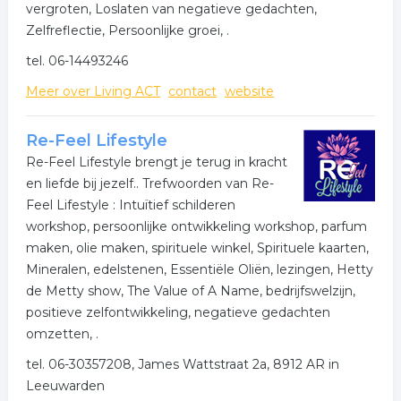
vergroten, Loslaten van negatieve gedachten,
Sprache gegeben werden.
Zelfreflectie, Persoonlijke groei, .
Inmiddels zijn in de praktijk in België weer beperkt f2f
tel. 06-14493246
afspraken mogelijk, met inachtname van de Corona
Meer over Living ACT
contact
website
veiligheidsvoorschriften. De praktijk in Maastricht is tot
nader order nog gesloten. De geldende richtlijnen van
de overheid zijn steeds van toepassing, deze kun je
Re-Feel Lifestyle
nalezen op:
Re-Feel Lifestyle brengt je terug in kracht
https://www.ggzstandaarden.nl/richtlijnen/ggz-en-
en liefde bij jezelf.. Trefwoorden van Re-
corona-richtlijn/inleiding/inleiding
Feel Lifestyle : Intuïtief schilderen
workshop, persoonlijke ontwikkeling workshop, parfum
"Alle (zorg-)professionals die in praktijken werken, vallen
maken, olie maken, spirituele winkel, Spirituele kaarten,
onder de categorie cruciale beroepen. Landelijke
Mineralen, edelstenen, Essentiële Oliën, lezingen, Hetty
beleidsregels over bijvoorbeeld thuiswerken gelden in
de Metty show, The Value of A Name, bedrijfswelzijn,
principe niet voor hen. Het streven is dat de reguliere
positieve zelfontwikkeling, negatieve gedachten
zorg, binnen alle geldende kaders en beperkingen,
omzetten, .
zoveel mogelijk wordt voortgezet."
tel. 06-30357208, James Wattstraat 2a, 8912 AR in
Gezien Kompas lid is van het NIP en categorie 1 trainer
Leeuwarden
VMBN en TAT therapeut, is met een goede