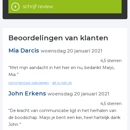
- ACT
schrijf review
- Yoga
- Cognitieve gedragstherapie
Beoordelingen van klanten
- Coachgesprekken
- Slaaptherapie
Mia Darcis
woensdag 20 januari 2021
- Therapie voor Prikkelbare darm syndroom
4,5 sterren
“Met mijn aandacht in het hier en nu, bedankt Marjo,
- Schema therapie (vaak in combinatie met
Mia ”
mindfulness)
commentaar toevoegen
-
dit is niet ok
- Kunst- en creatieve therapieën
John Erkens
woensdag 20 januari 2021
Aangevuld met elementen van sociale vaardigheden,
4,5 sterren
communicatieve technieken en dialectische
“De kracht van communicatie ligt in het herhalen van
gedragstherapie.
de boodschap. Marjo je bent een kei, heel hartelijk dank
Ook worden er bij Kompas Therapie en Advies op
John ”