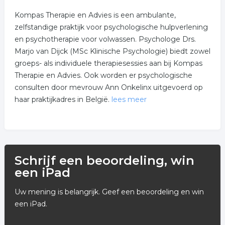
Kompas Therapie en Advies is een ambulante,
zelfstandige praktijk voor psychologische hulpverlening
en psychotherapie voor volwassen. Psychologe Drs.
Marjo van Dijck (MSc Klinische Psychologie) biedt zowel
groeps- als individuele therapiesessies aan bij Kompas
Therapie en Advies. Ook worden er psychologische
consulten door mevrouw Ann Onkelinx uitgevoerd op
haar praktijkadres in België.
lees meer
Therapiesessies worden zowel F2F maar ook (vanwege
het Corona virus) online, per videocall, chat, telefonisch
of via de mail aangeboden.
Schrijf een beoordeling, win
Kompas Therapie en Advies is bekend met
een iPad
verschillende behandelmethoden zoals:
Uw mening is belangrijk. Geef een beoordeling en win
- Mindfulness (MBCT en MBSR), in 6 à 2 uur, 8 à 2,5 uur,
een iPad.
10 à 3 uur, 15 weken à 3 uur al naar gelang de hulpvraag.