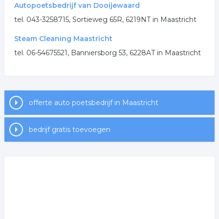
Autopoetsbedrijf van Dooijewaard
.
tel. 043-3258715, Sortieweg 65R, 6219NT in Maastricht
Steam Cleaning Maastricht
tel. 06-54675521, Banniersborg 53, 6228AT in Maastricht
offerte auto poetsbedrijf in Maastricht
bedrijf gratis toevoegen