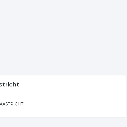
s aan voor onder andere informatie betreffende de
eld aan sloperij in Maastricht.
t
volgende trefwoorden vallen ook onder deze bedrijven
loop
schadeauto
stricht
 MAASTRICHT