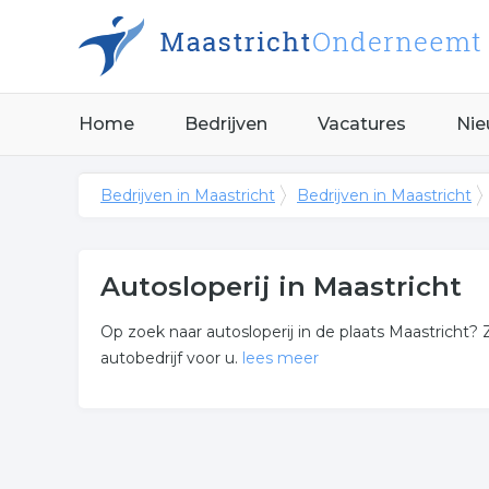
Home
Bedrijven
Vacatures
Nie
Bedrijven in Maastricht
Bedrijven in Maastricht
Autosloperij in Maastricht
Op zoek naar autosloperij in de plaats Maastricht? Z
autobedrijf voor u.
lees meer
Meer over autosloperij
De bedrijven in onderstaande lijst bevinden zich i
categorie autobedrijf.