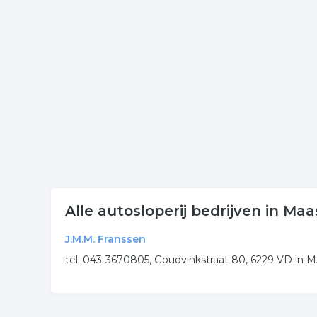
Klik een item uit de categorie sloperij in de plaat
onderneming of contactgegevens. De lijst is gekopp
Meer bedrijven in Maastrich
Wij vonden meer informatie over autosloperij. De 
rubriek:
autosloperij
autobedrijf
sloperij
autos
.
Alle autosloperij bedrijven in Maa
J.M.M. Franssen
tel. 043-3670805, Goudvinkstraat 80, 6229 VD in