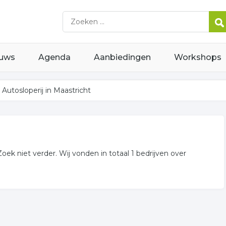
uws
Agenda
Aanbiedingen
Workshops
Autosloperij in Maastricht
oek niet verder. Wij vonden in totaal 1 bedrijven over
n of in de omgeving van Maastricht en behoren tot de