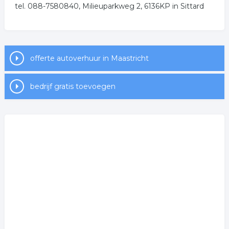
.
tel. 088-7580840, Milieuparkweg 2, 6136KP in Sittard
offerte autoverhuur in Maastricht
bedrijf gratis toevoegen