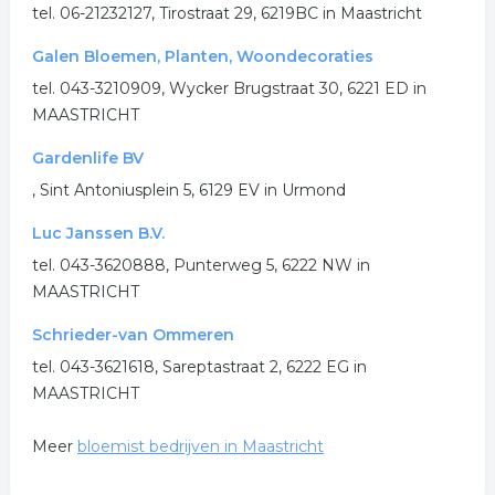
tel. 06-21232127, Tirostraat 29, 6219BC in Maastricht
bloemstukken
Galen Bloemen, Planten, Woondecoraties
tel. 043-3210909, Wycker Brugstraat 30, 6221 ED in
.
MAASTRICHT
Gardenlife BV
, Sint Antoniusplein 5, 6129 EV in Urmond
Luc Janssen B.V.
tel. 043-3620888, Punterweg 5, 6222 NW in
MAASTRICHT
Schrieder-van Ommeren
tel. 043-3621618, Sareptastraat 2, 6222 EG in
MAASTRICHT
Meer
bloemist bedrijven in Maastricht