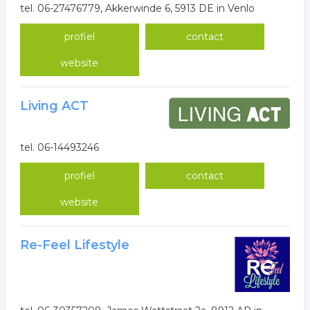
tel. 06-27476779, Akkerwinde 6, 5913 DE in Venlo
profiel
contact
website
Living ACT
tel. 06-14493246
profiel
contact
website
Re-Feel Lifestyle