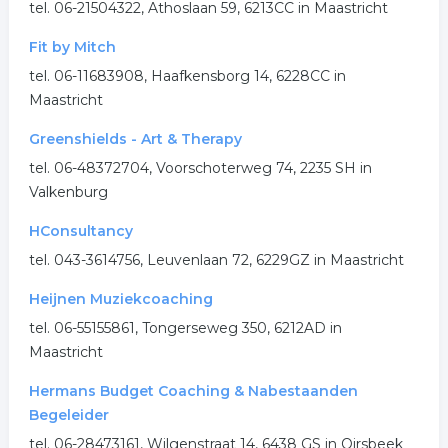
tel. 06-21504322, Athoslaan 59, 6213CC in Maastricht
Fit by Mitch
tel. 06-11683908, Haafkensborg 14, 6228CC in
Maastricht
Greenshields - Art & Therapy
tel. 06-48372704, Voorschoterweg 74, 2235 SH in
Valkenburg
HConsultancy
tel. 043-3614756, Leuvenlaan 72, 6229GZ in Maastricht
Heijnen Muziekcoaching
tel. 06-55155861, Tongerseweg 350, 6212AD in
Maastricht
Hermans Budget Coaching & Nabestaanden
Begeleider
tel. 06-28473161, Wilgenstraat 14, 6438 GS in Oirsbeek