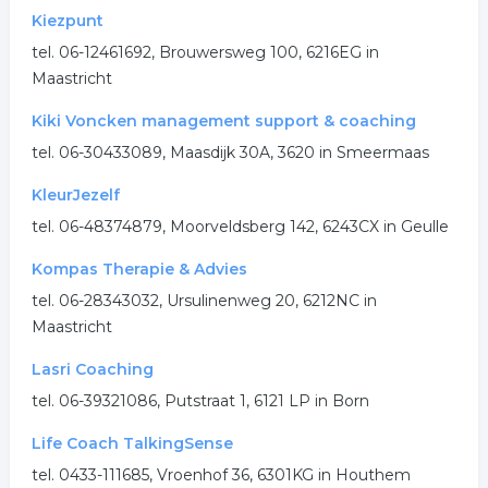
Kiezpunt
tel. 06-12461692, Brouwersweg 100, 6216EG in
Maastricht
Kiki Voncken management support & coaching
tel. 06-30433089, Maasdijk 30A, 3620 in Smeermaas
KleurJezelf
tel. 06-48374879, Moorveldsberg 142, 6243CX in Geulle
Kompas Therapie & Advies
tel. 06-28343032, Ursulinenweg 20, 6212NC in
Maastricht
Lasri Coaching
tel. 06-39321086, Putstraat 1, 6121 LP in Born
Life Coach TalkingSense
tel. 0433-111685, Vroenhof 36, 6301KG in Houthem