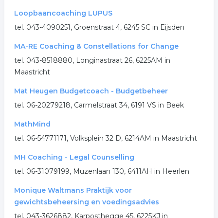
Loopbaancoaching LUPUS
tel. 043-4090251, Groenstraat 4, 6245 SC in Eijsden
MA-RE Coaching & Constellations for Change
tel. 043-8518880, Longinastraat 26, 6225AM in
Maastricht
Mat Heugen Budgetcoach - Budgetbeheer
tel. 06-20279218, Carmelstraat 34, 6191 VS in Beek
MathMind
tel. 06-54771171, Volksplein 32 D, 6214AM in Maastricht
MH Coaching - Legal Counselling
tel. 06-31079199, Muzenlaan 130, 6411AH in Heerlen
Monique Waltmans Praktijk voor
gewichtsbeheersing en voedingsadvies
tel. 043-3626882, Karposthegge 45, 6225KJ in