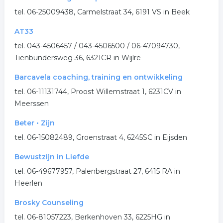
tel. 06-25009438, Carmelstraat 34, 6191 VS in Beek
AT33
tel. 043-4506457 / 043-4506500 / 06-47094730,
Tienbundersweg 36, 6321CR in Wijlre
Barcavela coaching, training en ontwikkeling
tel. 06-11131744, Proost Willemstraat 1, 6231CV in
Meerssen
Beter • Zijn
tel. 06-15082489, Groenstraat 4, 6245SC in Eijsden
Bewustzijn in Liefde
tel. 06-49677957, Palenbergstraat 27, 6415 RA in
Heerlen
Brosky Counseling
tel. 06-81057223, Berkenhoven 33, 6225HG in