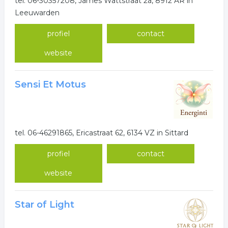
tel. 06-30357208, James Wattstraat 2a, 8912 AR in
Leeuwarden
profiel
contact
website
Sensi Et Motus
tel. 06-46291865, Ericastraat 62, 6134 VZ in Sittard
profiel
contact
website
Star of Light