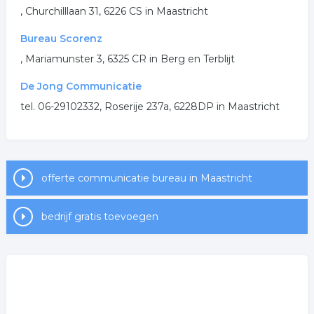
, Churchilllaan 31, 6226 CS in Maastricht
.
Bureau Scorenz
, Mariamunster 3, 6325 CR in Berg en Terblijt
De Jong Communicatie
tel. 06-29102332, Roserije 237a, 6228DP in Maastricht
offerte communicatie bureau in Maastricht
bedrijf gratis toevoegen