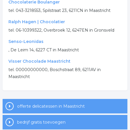
Chocolaterie Boulanger
.
tel. 043-3218553, Spilstraat 23, 6211CN in Maastricht
Ralph Hagen | Chocolatier
tel. 06-10399322, Overbroek 12, 6247EN in Gronsveld
Senso-Leonidas
, De Leim 14, 6227 CT in Maastricht
Visser Chocolade Maastricht
tel. 00000000000, Boschstraat 89, 6211AV in
Maastricht
offerte delicatessen in Maastricht
bedrijf gratis toevoegen