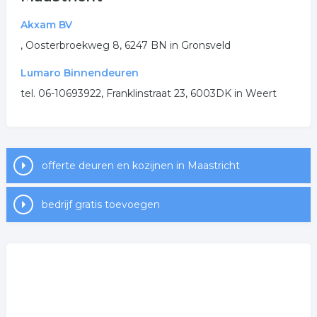
Akxam BV
tuindeuren
kunstof
, Oosterbroekweg 8, 6247 BN in Gronsveld
.
Lumaro Binnendeuren
tel. 06-10693922, Franklinstraat 23, 6003DK in Weert
offerte deuren en kozijnen in Maastricht
bedrijf gratis toevoegen