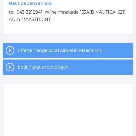
Nautica Jansen B.V.
tel. 043-3212941, Wilhelminakade 153A/B NAUTICA, 6211
vissen
vissport
AG in MAASTRICHT
.
offerte hengelsportwinkel in Maastricht
bedrijf gratis toevoegen