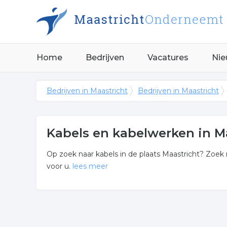
Home
Bedrijven
Vacatures
Nie
Bedrijven in Maastricht
Bedrijven in Maastricht
Kabels en kabelwerken in M
Op zoek naar kabels in de plaats Maastricht? Zoek 
voor u.
lees meer
Meer over kabels en kabelw
De bedrijven in onderstaande lijst bevinden zich i
categorie kabel.