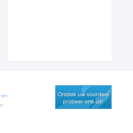
men
en
gratis lid worden