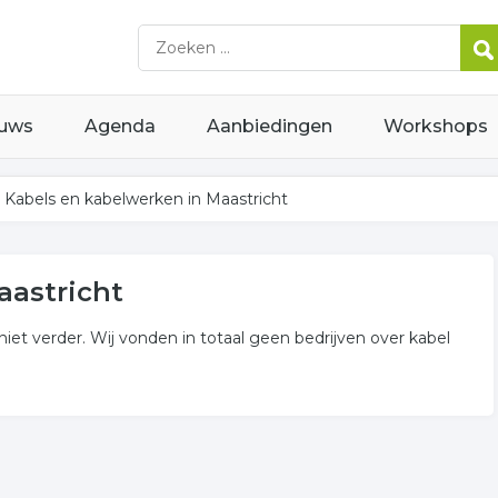
uws
Agenda
Aanbiedingen
Workshops
Kabels en kabelwerken in Maastricht
aastricht
niet verder. Wij vonden in totaal geen bedrijven over kabel
erken
n of in de omgeving van Maastricht en behoren tot de