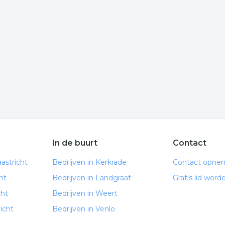
lik op het item om meer over de onderneming te weten te
informatie is gelinkt aan kabelwerk uit Maastricht.
t
werken. De volgende trefwoorden vallen ook onder deze
ur
In de buurt
Contact
astricht
Bedrijven in Kerkrade
Contact opne
ht
Bedrijven in Landgraaf
Gratis lid word
cht
Bedrijven in Weert
icht
Bedrijven in Venlo