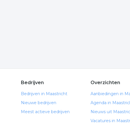
Wilt u meer weten over kabelwerk in de regio? K
komen of hoe u contact kunt opnemen. De volgende 
Meer bedrijven in Maastrich
Wij vonden meer informatie over kabels en kabel
bedrijven rubriek:
kabels
kabel
kabelwerk
kabelmonte
.
Bedrijven
Overzichten
Bedrijven in Maastricht
Aanbiedingen in Ma
Nieuwe bedrijven
Agenda in Maastric
Meest actieve bedrijven
Nieuws uit Maastri
Vacatures in Maastr