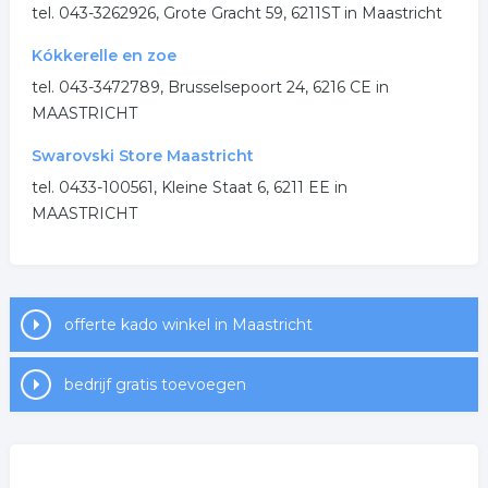
.
tel. 043-3262926, Grote Gracht 59, 6211ST in Maastricht
Kókkerelle en zoe
tel. 043-3472789, Brusselsepoort 24, 6216 CE in
MAASTRICHT
Swarovski Store Maastricht
tel. 0433-100561, Kleine Staat 6, 6211 EE in
MAASTRICHT
offerte kado winkel in Maastricht
bedrijf gratis toevoegen