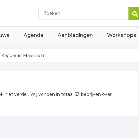
uws
Agenda
Aanbiedingen
Workshops
Kapper in Maastricht
 niet verder. Wij vonden in totaal 33 bedrijven over
n of in de omgeving van Maastricht en behoren tot de