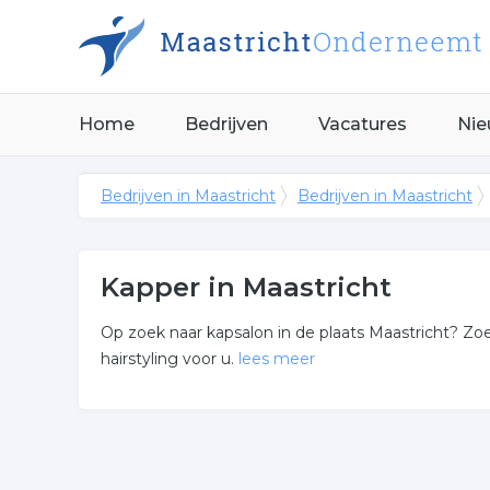
Home
Bedrijven
Vacatures
Nie
Bedrijven in Maastricht
Bedrijven in Maastricht
Kapper in Maastricht
Op zoek naar kapsalon in de plaats Maastricht? Zoek
hairstyling voor u.
lees meer
Meer over kapper
De bedrijven in onderstaande lijst bevinden zich i
categorie hairstyling.