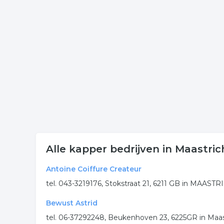
Klik op een van onderstaande links uit de rubriek 
contactgegevens van de onderneming haarmode ui
Meer bedrijven in Maastrich
Wij vonden meer informatie over kapper. De volgen
kapsalon
hairstyling
haarmode
kapp
.
Alle kapper bedrijven in Maastric
Antoine Coiffure Createur
tel. 043-3219176, Stokstraat 21, 6211 GB in MAAST
Bewust Astrid
tel. 06-37292248, Beukenhoven 23, 6225GR in Maas