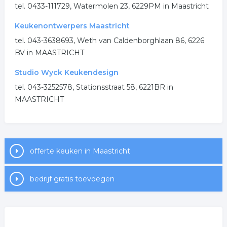
.
tel. 0433-111729, Watermolen 23, 6229PM in Maastricht
Keukenontwerpers Maastricht
tel. 043-3638693, Weth van Caldenborghlaan 86, 6226
BV in MAASTRICHT
Studio Wyck Keukendesign
tel. 043-3252578, Stationsstraat 58, 6221BR in
MAASTRICHT
offerte keuken in Maastricht
bedrijf gratis toevoegen