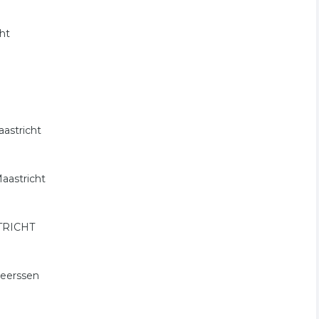
cht
aastricht
aastricht
STRICHT
Meerssen