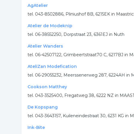
AgAtelier
tel. 043-8502886, Pliniushof 8B, 6215EK in Maastri
Atelier de Modeknip
tel. 06-38552250, Dorpstraat 23, 6361EJ in Nuth
Atelier Wanders
tel. 06-42507122, Grimbeertstraat70 C, 6217BJ in M
AteliZan Modefication
tel. 06-29055232, Meerssenerweg 287, 6224AH in M
Cookson Matthey
tel. 043-3525400, Fregatweg 38, 6222 NZ in MAA
De Kopspang
tel. 043-3643157, Kuileneindestraat 30, 6231 KG in 
Ink-Bite