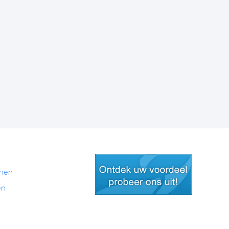
men
en
gratis lid worden