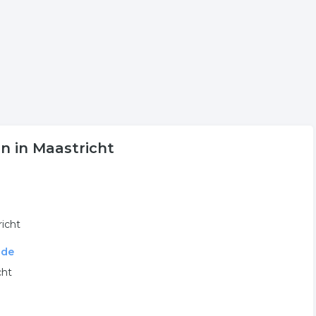
n in Maastricht
richt
nde
cht