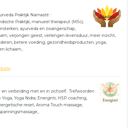
de reiki klikt u op betreffende item. Tevens wordt er een
t de categorie reiki in Maastricht.
urveda Praktijk Namasté :
dische Praktijk, manueel therapeut (MSc),
t
ersterken, ayurveda en zwangerschap,
am, verjongen geest, verlengen levensduur, meer inzicht,
de. De volgende trefwoorden vallen ook onder deze
anderen, betere voeding, gezondheidsproducten, yoga,
n lichaam, .
atie
spiritueel
paranormaal
bsite
e en verbinding met en in zichzelf.. Trefwoorden
 Yoga, Yoga Nidra, Energinti, HSP coaching,
energetische reset, Aroma Touch massage,
panningsmassage, .