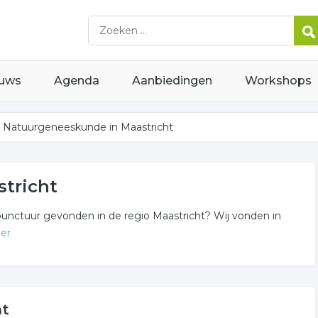
uws
Agenda
Aanbiedingen
Workshops
Natuurgeneeskunde in Maastricht
tricht
upunctuur gevonden in de regio Maastricht? Wij vonden in
er
nde
n of in de omgeving van Maastricht en behoren tot de
ht