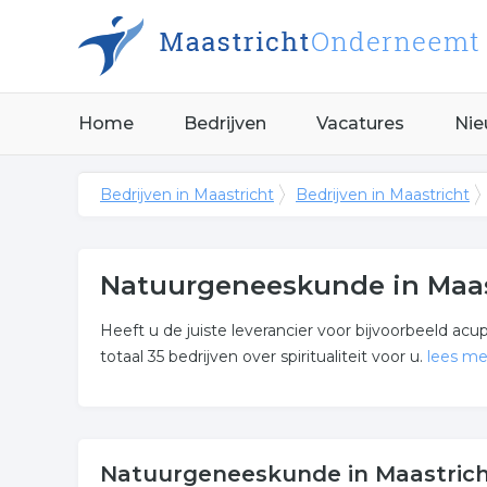
Home
Bedrijven
Vacatures
Nie
Bedrijven in Maastricht
Bedrijven in Maastricht
Natuurgeneeskunde in Maas
Heeft u de juiste leverancier voor bijvoorbeeld ac
totaal 35 bedrijven over spiritualiteit voor u.
lees me
Meer over natuurgeneesku
De bedrijven in onderstaande lijst bevinden zich i
Natuurgeneeskunde in Maastric
categorie spiritualiteit.