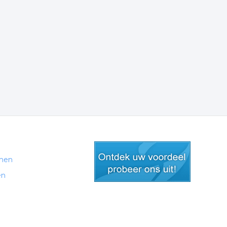
men
en
gratis lid worden