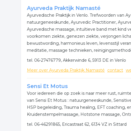
Voor meer informatie of contactgegevens betreffen
Ayurveda Praktijk Namasté
kaart getoond met de locatie van de onderneming ui
Ayurvedische Praktijk in Venlo. Trefwoorden van Ay
natuurgeneeskunde, Ayurvedic Practitioner, Ayurve
Meer bedrijven in Maastrich
Ayurvedische massage, intuïtieve band met kind v
voorkomen ziekte, genezen ziekte, verjongen licha
Wij vonden meer informatie over natuurgeneeskun
bewustwording, harmonieus leven, levensstijl ver
bedrijven rubriek:
meditatie, massage technieken, reinigingsmethode
acupunctuur
spiritualiteit
reiki
medit
tel. 06-27476779, Akkerwinde 6, 5913 DE in Venlo
Meer over Ayurveda Praktijk Namasté
contact
we
alternatieve geneeskunde
Sensi Et Motus
.
Voor iedereen die op zoek is naar meer rust, ruimt
van Sensi Et Motus : natuurgeneeskunde, Sensitive
HSP begeleiding, Trauma healing, EFT coaching, 
Kruidenstempelmassage, Hotstone massage, Onts
tel. 06-46291865, Ericastraat 62, 6134 VZ in Sittard