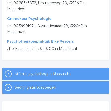
tel. 06-28343032, Ursulinenweg 20, 6212NC in
.
Maastricht
Ommekeer Psychologie
tel. 06-54901974, Austrasiestraat 28, 6226AP in
Maastricht
Psychotherapiepraktijk Elke Peeters
, Pelikaanstraat 14, 6226 GG in Maastricht
offerte psycholoog in Maastricht
bedrijf gratis toevoegen