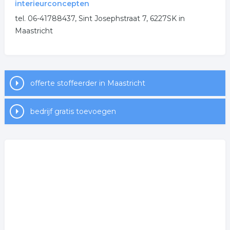
interieurconcepten
.
tel. 06-41788437, Sint Josephstraat 7, 6227SK in
Maastricht
offerte stoffeerder in Maastricht
bedrijf gratis toevoegen