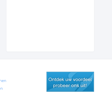
men
en
gratis lid worden