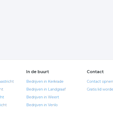
Klik op het item om meer over de onderneming te weten te
 informatie is gelinkt aan 3d tekenen uit Maastricht.
t
volgende trefwoorden vallen ook onder deze bedrijven
en
tekenburo
In de buurt
Contact
astricht
Bedrijven in Kerkrade
Contact opne
ht
Bedrijven in Landgraaf
Gratis lid word
cht
Bedrijven in Weert
icht
Bedrijven in Venlo