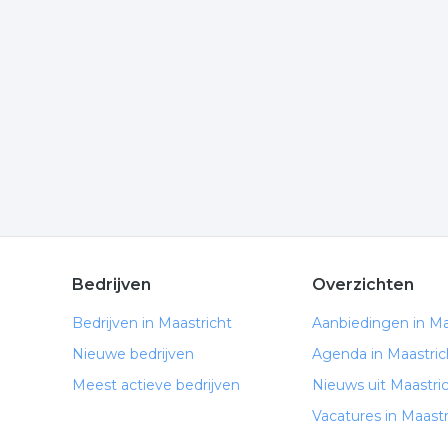
Wilt u meer weten over 3d tekenen in de regio? 
komen of hoe u contact kunt opnemen. De volgende
Meer bedrijven in Maastrich
Wij vonden meer informatie over tekenbureau. De 
rubriek:
tekeningen
technisch tekenen
3d teken
.
Bedrijven
Overzichten
Bedrijven in Maastricht
Aanbiedingen in Ma
Nieuwe bedrijven
Agenda in Maastric
Meest actieve bedrijven
Nieuws uit Maastri
Vacatures in Maastr