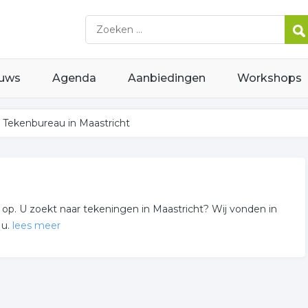
uws
Agenda
Aanbiedingen
Workshops
Tekenbureau in Maastricht
p. U zoekt naar tekeningen in Maastricht? Wij vonden in
 u.
lees meer
sch tekenen gerelateerde bedrijven in de omgeving van