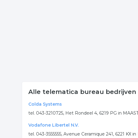
Klik op een bedrijf telefoon verbindingen in onders
contactgegevens van de onderneming. Het overzich
Meer bedrijven in Maastrich
Wij vonden meer informatie over telematica. De v
rubriek:
data verbindingen
computer netwerken
telecommunicatie
.
Alle telematica bureau bedrijven
Colda Systems
tel. 043-3210725, Het Rondeel 4, 6219 PG in MAA
Vodafone Libertel N.V.
tel. 043-3555555, Avenue Ceramique 241, 6221 KX 