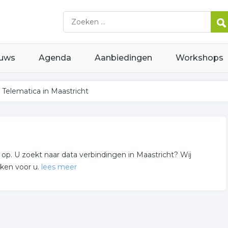
uws
Agenda
Aanbiedingen
Workshops
Telematica in Maastricht
. U zoekt naar data verbindingen in Maastricht? Wij
rken voor u.
lees meer
ter netwerken gerelateerde bedrijven in de omgeving van