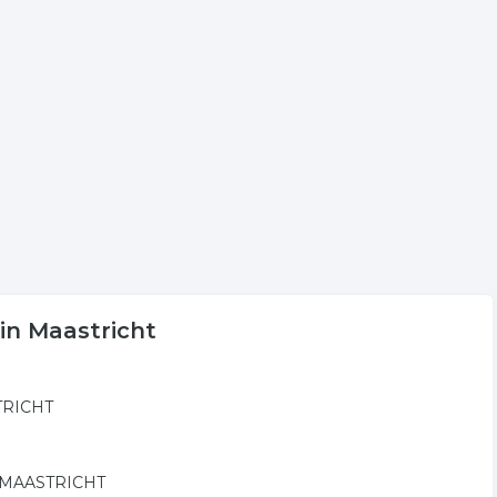
taande lijst voor meer informatie of voor de
t bevat telefoon verbindingen in de regio Maastricht.
t
olgende trefwoorden vallen ook onder deze bedrijven
telefoon verbindingen
satelliet communicatie
 in Maastricht
STRICHT
in MAASTRICHT