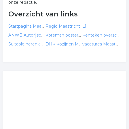
onze redactie.
Overzicht van links
Startpagina Maastricht
Regio Maastricht
L1
ANWB Autorijschool Maastricht
Koreman oosterse tapijten
Kenteken overschrijven Maastricht - Kentekenloket
Suitable herenkleding Maastricht
DHK Kozijnen Maastricht
vacatures Maastricht