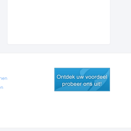
men
en
gratis lid worden