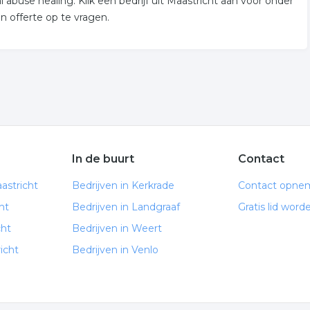
abuse healing. Klik een bedrijf uit Maastricht aan voor onder
 offerte op te vragen.
In de buurt
Contact
astricht
Bedrijven in Kerkrade
Contact opne
ht
Bedrijven in Landgraaf
Gratis lid word
cht
Bedrijven in Weert
icht
Bedrijven in Venlo