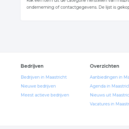
Klik een item uit de categorie herstellen van misb
onderneming of contactgegevens. De lijst is gekop
Bedrijven
Overzichten
Bedrijven in Maastricht
Aanbiedingen in Ma
Nieuwe bedrijven
Agenda in Maastric
Meest actieve bedrijven
Nieuws uit Maastri
Vacatures in Maastr