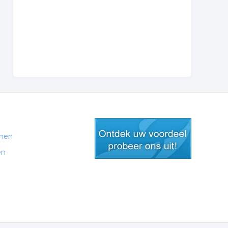
men
en
gratis lid worden