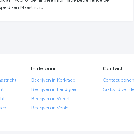
ruik aan voor onder andere informatie betreffende de
peld aan Maastricht.
In de buurt
Contact
astricht
Bedrijven in Kerkrade
Contact opne
ht
Bedrijven in Landgraaf
Gratis lid word
cht
Bedrijven in Weert
icht
Bedrijven in Venlo