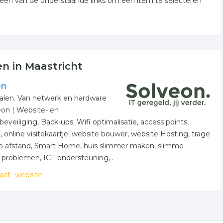
 een van de onderstaande links om een item te selecteren
n in Maastricht
en
len. Van netwerk en hardware
on | Website- en
veiliging, Back-ups, Wifi optimalisatie, access points,
online visitekaartje, website bouwer, website Hosting, trage
p op afstand, Smart Home, huis slimmer maken, slimme
-problemen, ICT-ondersteuning, .
act
website