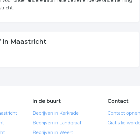
aan voor onder andere informatie betreffende de onderneming
tricht.
 in Maastricht
In de buurt
Contact
astricht
Bedrijven in Kerkrade
Contact opne
ht
Bedrijven in Landgraaf
Gratis lid word
cht
Bedrijven in Weert