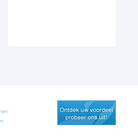
men
en
gratis lid worden