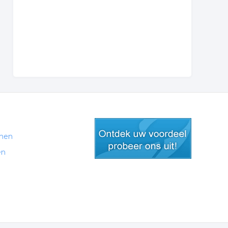
men
en
gratis lid worden