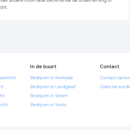
r onder andere informatie betreffende de onderneming of
cht.
In de buurt
Contact
astricht
Bedrijven in Kerkrade
Contact opne
ht
Bedrijven in Landgraaf
Gratis lid word
cht
Bedrijven in Weert
icht
Bedrijven in Venlo