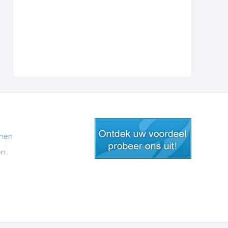
men
en
gratis lid worden